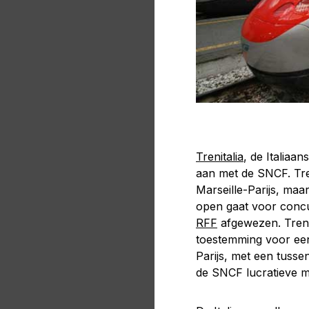
Trenitalia
, de Italiaa
aan met de SNCF. Treni
Marseille-Parijs, maa
open gaat voor concu
RFF
afgewezen. Trenit
toestemming voor een 
Parijs, met een tuss
de SNCF lucratieve ma