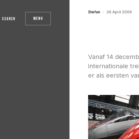
Stefan
26 April 2009
Menu
Search
Vanaf 14 decemb
internationale tr
er als eersten va