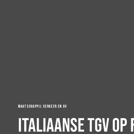
Maatschappij
Verkeer en OV
Italiaanse TGV op