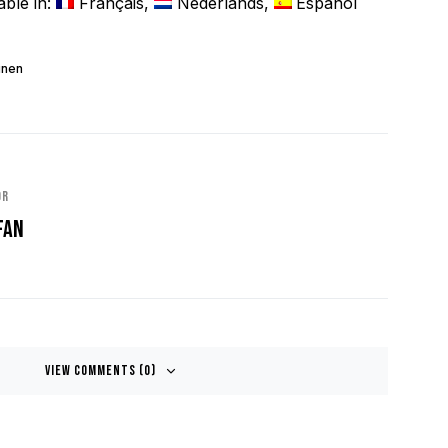
able in:
Français
Nederlands
Español
inen
or
fan
View Comments (0)