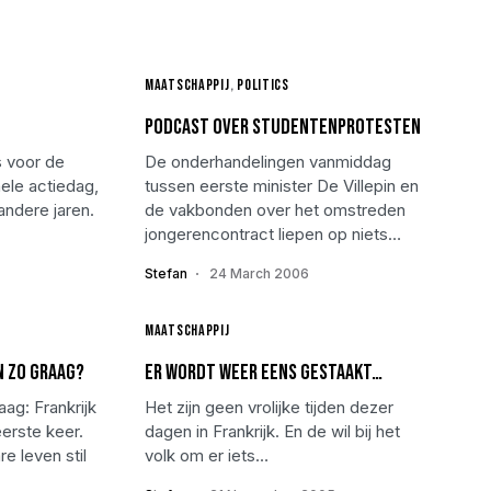
Maatschappij
Politics
Podcast over studentenprotesten
s voor de
De onderhandelingen vanmiddag
ele actiedag,
tussen eerste minister De Villepin en
ndere jaren.
de vakbonden over het omstreden
jongerencontract liepen op niets…
Stefan
24 March 2006
Maatschappij
 zo graag?
Er wordt weer eens gestaakt…
ag: Frankrijk
Het zijn geen vrolijke tijden dezer
eerste keer.
dagen in Frankrijk. En de wil bij het
e leven stil
volk om er iets…