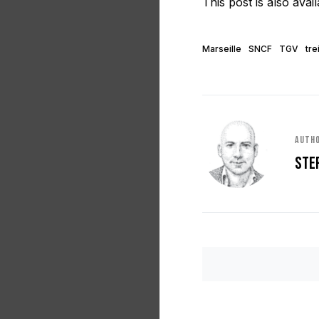
This post is also avail
Marseille
SNCF
TGV
tre
Auth
Ste