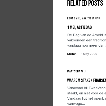
Related Posts
Economie
Maatschappij
1 Mei, actiedag
De Dag van de Arbeid i
vakbonden een tradition
vandaag nog meer dan a
Stefan
1 May 2009
Maatschappij
Waarom staken Fransen
Vanavond bij TweeVanda
staakt, en niet voor de 
Vandaag ligt het openbar
vanwege…