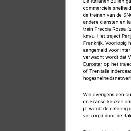
De Italianen zullen g
commerciële snelheid
de treinen van de SN
andere diensten en la
trein Freccia Rossa (
km/u. Het traject Par
Frankrijk. Voorlopig 
aangemeld voor intern
verwacht wordt dat
V
Eurostar
op het trajec
of Trenitalia inderdaa
hogesnelheidsnetwer
Wie overigens een cul
en Franse keuken aan 
j.l. wordt de catering 
verzorgd door de Ita