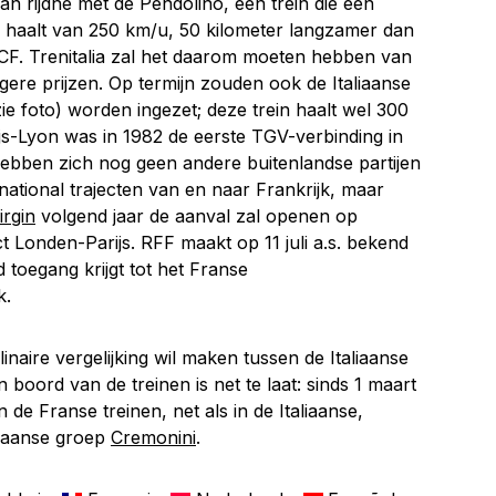
aan rijdne met de Pendolino, een trein die een
 haalt van 250 km/u, 50 kilometer langzamer dan
CF. Trenitalia zal het daarom moeten hebben van
gere prijzen. Op termijn zouden ook de Italiaanse
zie foto) worden ingezet; deze trein haalt wel 300
ijs-Lyon was in 1982 de eerste TGV-verbinding in
hebben zich nog geen andere buitenlandse partijen
ational trajecten van en naar Frankrijk, maar
irgin
volgend jaar de aanval zal openen op
t Londen-Parijs. RFF maakt op 11 juli a.s. bekend
d toegang krijgt tot het Franse
k.
inaire vergelijking wil maken tussen de Italiaanse
boord van de treinen is net te laat: sinds 1 maart
in de Franse treinen, net als in de Italiaanse,
liaanse groep
Cremonini
.